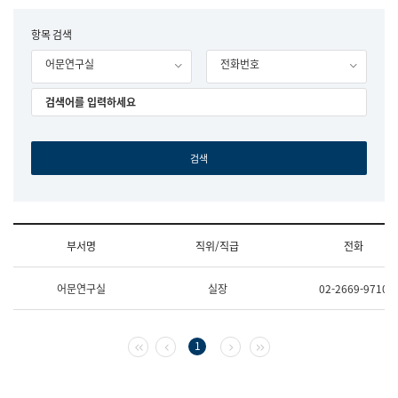
립
국
F
항목 검색
어
o
원
어문연구실
전화번호
r
조
m
직
도
국
어
원
원
장
기
획
연
수
부서명
직위/직급
전화
부
기
조
획
어문연구실
실장
02-2669-9710
직
운
및
영
업
과
무
공
첫 페이지
이전 페이지
다음 페이지
마지막 페이지
1
소
공
개
언
(부
어
서
과