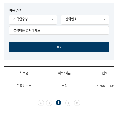
립
국
F
항목 검색
어
o
원
기획연수부
전화번호
r
조
m
직
도
국
어
원
원
장
기
획
연
수
부서명
직위/직급
전화
부
기
조
획
기획연수부
부장
02-2669-9730
직
운
및
영
업
과
무
공
첫 페이지
이전 페이지
다음 페이지
마지막 페이지
1
소
공
개
언
(부
어
서
과