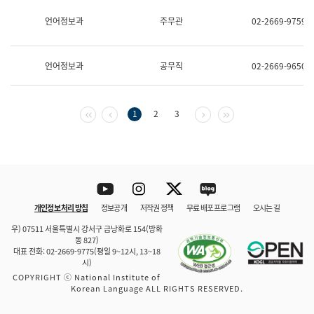
보
과
언어정보과
주무관
02-2669-9759
한
국
어
언어정보과
공무직
02-2669-9650
진
흥
과
수
첫 페이지
이전 페이지
다음 페이지
마지막 페이지
1
2
3
어
점
자
진
흥
과
Youtube
Instagram
Twitter
blog
개인정보 처리 방침
정보공개
저작권 정책
무료 배포 프로그램
오시는 길
바로 가기
문체부와 소속기관
우) 07511 서울특별시 강서구 금낭화로 154(방화
동 827)
대표 전화: 02-2669-9775(평일 9~12시, 13~18
시)
COPYRIGHT ⓒ National Institute of
Korean Language ALL RIGHTS RESERVED.