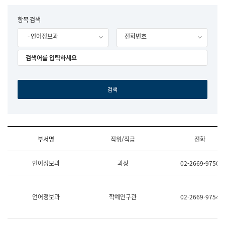
립
국
F
항목 검색
어
o
원
- 언어정보과
전화번호
r
조
m
직
도
국
어
원
원
장
기
획
연
수
부서명
직위/직급
전화
부
기
조
획
언어정보과
과장
02-2669-9750
직
운
및
영
업
과
무
공
언어정보과
학예연구관
02-2669-9754
소
공
개
언
(부
어
서
과