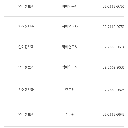
명,
교
언어정보과
학예연구사
02-2669-9751
직
육
위/
연
직
수
급,
과
언어정보과
학예연구사
02-2669-9753
전
어
화,
문
담
연
당
구
언어정보과
학예연구사
02-2669-9614
업
실
무)
어
문
연
언어정보과
학예연구사
02-2669-9638
구
과
어
문
연
언어정보과
주무관
02-2669-9628
구
과
(사
전
팀)
언어정보과
주무관
02-2669-9649
언
어
정