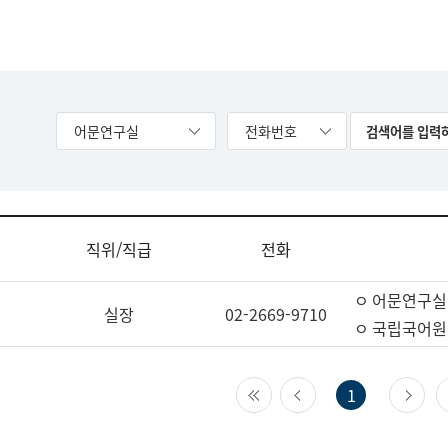
어문연구실
전화번호
직위/직급
전화
ㅇ 어문연구실
실장
02-2669-9710
ㅇ 국립국어원
첫 페이지
이전 페이지
다
1