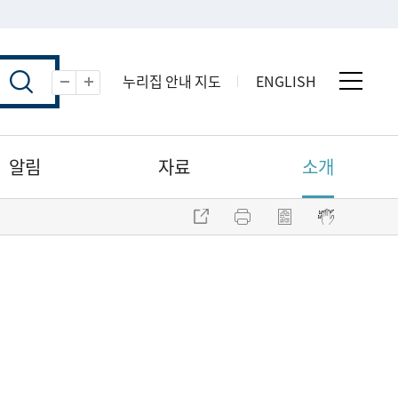
누리집 안내 지도
ENGLISH
전체 
축소
확대
알림
자료
소개
주소 복사
프린트
점자파일 내려받기
점자뷰어 보