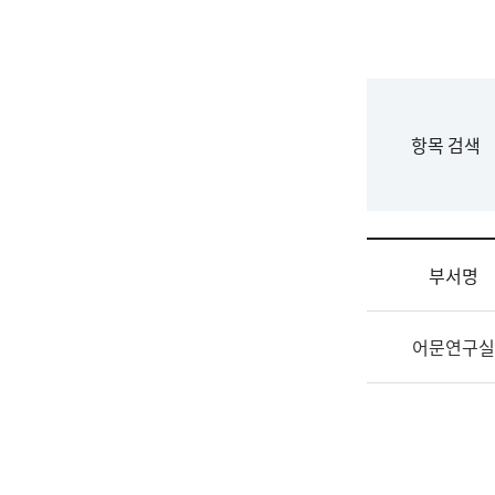
국
립
국
어
원
F
항목 검색
조
o
직
r
도
m
국
어
부서명
원
원
조
장
어문연구실
직
기
및
획
업
연
무
수
소
부
개
기