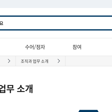
수어/점자
참여
조직과 업무 소개
바로가기
바로가기
업무 소개