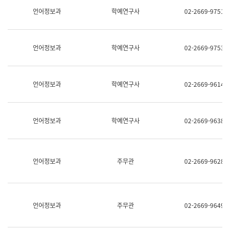
명,
교
언어정보과
학예연구사
02-2669-9751
직
육
위/
연
직
수
급,
과
언어정보과
학예연구사
02-2669-9753
전
어
화,
문
담
연
당
구
언어정보과
학예연구사
02-2669-9614
업
실
무)
어
문
연
언어정보과
학예연구사
02-2669-9638
구
과
어
문
연
언어정보과
주무관
02-2669-9628
구
과
(사
전
팀)
언어정보과
주무관
02-2669-9649
언
어
정