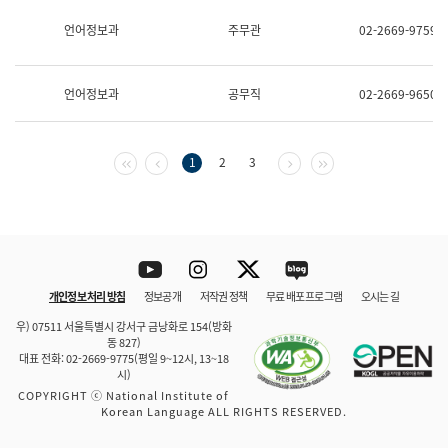
보
과
언어정보과
주무관
02-2669-9759
한
국
어
언어정보과
공무직
02-2669-9650
진
흥
과
수
첫 페이지
이전 페이지
다음 페이지
마지막 페이지
1
2
3
어
점
자
진
흥
과
Youtube
Instagram
Twitter
blog
개인정보 처리 방침
정보공개
저작권 정책
무료 배포 프로그램
오시는 길
바로 가기
문체부와 소속기관
우) 07511 서울특별시 강서구 금낭화로 154(방화
동 827)
대표 전화: 02-2669-9775(평일 9~12시, 13~18
시)
COPYRIGHT ⓒ National Institute of
Korean Language ALL RIGHTS RESERVED.