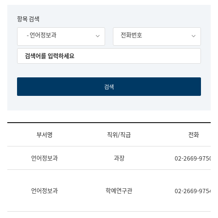
립
국
F
항목 검색
어
o
원
- 언어정보과
전화번호
r
조
m
직
도
국
어
원
원
장
기
획
연
수
부서명
직위/직급
전화
부
기
조
획
언어정보과
과장
02-2669-9750
직
운
및
영
업
과
무
공
언어정보과
학예연구관
02-2669-9754
소
공
개
언
(부
어
서
과