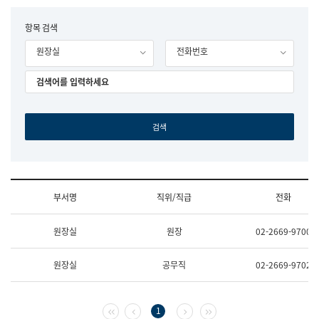
립
국
F
항목 검색
어
o
원
원장실
전화번호
r
조
m
직
도
국
어
원
원
장
기
획
연
수
부서명
직위/직급
전화
부
기
조
획
원장실
원장
02-2669-9700
직
운
및
영
업
과
원장실
공무직
02-2669-9702
무
공
소
공
개
언
(부
어
첫 페이지
이전 페이지
다음 페이지
마지막 페이지
1
서
과