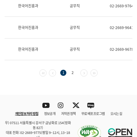
보
한국어진흥과
공무직
02-2669-9764
과
한
국
어
한국어진흥과
공무직
02-2669-9641
진
흥
과
수
한국어진흥과
공무직
02-2669-9678
어
점
자
진
흥
첫 페이지
이전 페이지
다음 페이지
마지막 페이지
1
2
과
Youtube
Instagram
Twitter
blog
개인정보 처리 방침
정보공개
저작권 정책
무료 배포 프로그램
오시는 길
바로 가기
문체부와 소속기관
우) 07511 서울특별시 강서구 금낭화로 154(방화
동 827)
대표 전화: 02-2669-9775(평일 9~12시, 13~18