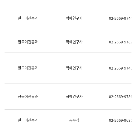
명,
교
직
육
위/
연
한국어진흥과
학예연구사
02-2669-9744
직
수
급,
과
전
어
화,
문
담
연
한국어진흥과
학예연구사
02-2669-9782
당
구
업
실
무)
어
문
연
한국어진흥과
학예연구사
02-2669-9743
구
과
어
문
연
한국어진흥과
학예연구사
02-2669-9786
구
과
(사
전
팀)
한국어진흥과
공무직
02-2669-9631
언
어
정