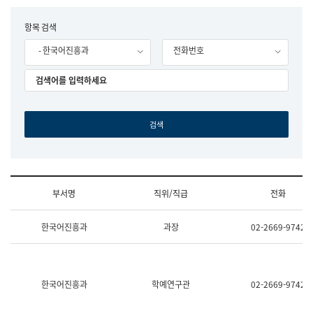
립
국
F
항목 검색
어
o
원
- 한국어진흥과
전화번호
r
조
m
직
도
국
어
원
원
장
기
획
연
수
부서명
직위/직급
전화
부
기
조
획
한국어진흥과
과장
02-2669-9742
직
운
및
영
업
과
무
공
소
공
한국어진흥과
학예연구관
02-2669-9742
개
언
(부
어
서
과