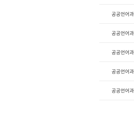
실
어
공공언어과
문
연
구
공공언어과
과
어
문
공공언어과
연
구
공공언어과
과
(사
전
공공언어과
팀)
언
어
정
보
과