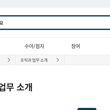
수어/점자
참여
조직과 업무 소개
바로가기
바로가기
업무 소개