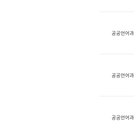
(부
획
서
운
명,
영
직
과
위/
공공언어과
공
직
공
급,
언
전
어
화,
과
담
교
공공언어과
당
육
업
연
무)
수
과
어
문
공공언어과
연
구