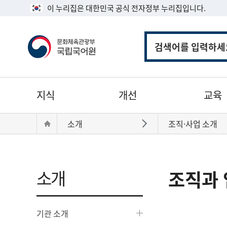
이 누리집은 대한민국 공식 전자정부 누리집입니다.
통
합
검
색
주
지식
개선
교육
메
뉴
현
Home
소개
조직·사업 소개
바로가기
재
위
치:
소개
조직과 
기관 소개