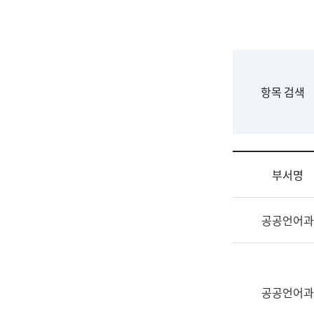
국
립
국
어
원
F
항목 검색
조
o
직
r
도
m
국
어
부서명
원
원
조
장
공공언어과
직
기
및
획
업
연
무
수
소
공공언어과
부
개
기