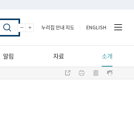
누리집 안내 지도
ENGLISH
전체 
축소
확대
알림
자료
소개
주소 복사
프린트
점자파일 내려받기
점자뷰어 보