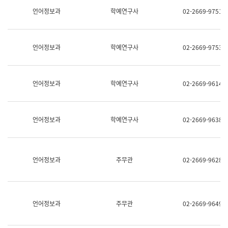
명,
교
언어정보과
학예연구사
02-2669-9751
직
육
위/
연
직
수
급,
과
언어정보과
학예연구사
02-2669-9753
전
어
화,
문
담
연
당
구
언어정보과
학예연구사
02-2669-9614
업
실
무)
어
문
연
언어정보과
학예연구사
02-2669-9638
구
과
어
문
연
언어정보과
주무관
02-2669-9628
구
과
(사
전
팀)
언어정보과
주무관
02-2669-9649
언
어
정