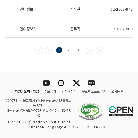
보
과
언어정보과
주무관
02-2669-9759
한
국
어
언어정보과
공무직
02-2669-9650
진
흥
과
수
첫 페이지
이전 페이지
다음 페이지
마지막 페이지
1
2
3
어
점
자
진
흥
과
Youtube
Instagram
Twitter
blog
개인정보 처리 방침
정보공개
저작권 정책
무료 배포 프로그램
오시는 길
바로 가기
문체부와 소속기관
우) 07511 서울특별시 강서구 금낭화로 154(방화
동 827)
대표 전화: 02-2669-9775(평일 9~12시, 13~18
시)
COPYRIGHT ⓒ National Institute of
Korean Language ALL RIGHTS RESERVED.