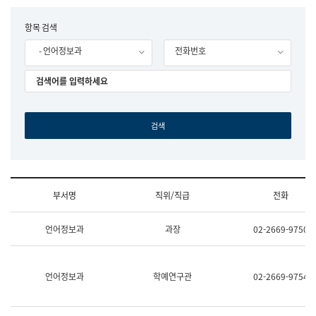
립
국
F
항목 검색
어
o
원
- 언어정보과
전화번호
r
조
m
직
도
국
어
원
원
장
기
획
연
수
부서명
직위/직급
전화
부
기
조
획
언어정보과
과장
02-2669-9750
직
운
및
영
업
과
무
공
언어정보과
학예연구관
02-2669-9754
소
공
개
언
(부
어
서
과