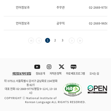
보
과
언어정보과
주무관
02-2669-9759
한
국
어
언어정보과
공무직
02-2669-9650
진
흥
과
수
첫 페이지
이전 페이지
다음 페이지
마지막 페이지
1
2
3
어
점
자
진
흥
과
Youtube
Instagram
Twitter
blog
개인정보 처리 방침
정보공개
저작권 정책
무료 배포 프로그램
오시는 길
바로 가기
문체부와 소속기관
우) 07511 서울특별시 강서구 금낭화로 154(방화
동 827)
대표 전화: 02-2669-9775(평일 9~12시, 13~18
시)
COPYRIGHT ⓒ National Institute of
Korean Language ALL RIGHTS RESERVED.