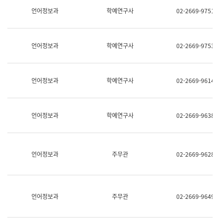
명,
교
언어정보과
학예연구사
02-2669-9751
직
육
위/
연
직
수
급,
과
언어정보과
학예연구사
02-2669-9753
전
어
화,
문
담
연
당
구
언어정보과
학예연구사
02-2669-9614
업
실
무)
어
문
연
언어정보과
학예연구사
02-2669-9638
구
과
어
문
연
언어정보과
주무관
02-2669-9628
구
과
(사
전
팀)
언어정보과
주무관
02-2669-9649
언
어
정