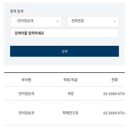
립
국
F
항목 검색
어
o
원
- 언어정보과
전화번호
r
조
m
직
도
국
어
원
원
장
기
획
연
수
부서명
직위/직급
전화
부
기
조
획
언어정보과
과장
02-2669-9750
직
운
및
영
업
과
무
공
언어정보과
학예연구관
02-2669-9754
소
공
개
언
(부
어
서
과