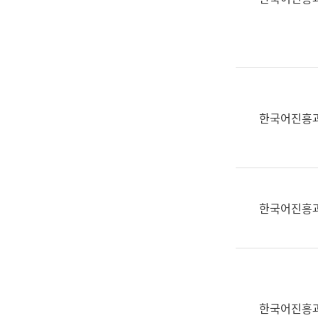
(부
획
서
운
명,
영
직
과
위/
공
직
공
급,
언
한국어진흥
전
어
화,
과
담
교
당
육
업
연
한국어진흥
무)
수
과
어
문
연
구
한국어진흥