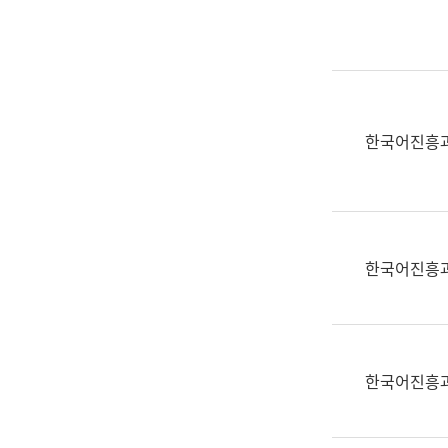
실
어
문
연
구
과
한국어진흥
어
문
연
구
과
한국어진흥
(사
전
팀)
언
어
한국어진흥
정
보
과