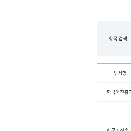
국
립
국
어
원
F
항목 검색
조
o
직
r
도
m
국
어
부서명
원
원
조
장
한국어진흥
직
기
및
획
업
연
무
수
소
부
개
기
한국어진흥