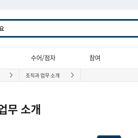
수어/점자
참여
조직과 업무 소개
바로가기
바로가기
업무 소개