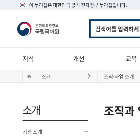
이 누리집은 대한민국 공식 전자정부 누리집입니다.
통
합
검
색
주
지식
개선
교육
메
뉴
현
Home
소개
조직·사업 소개
바로가기
재
위
치:
소개
조직과 
기관 소개