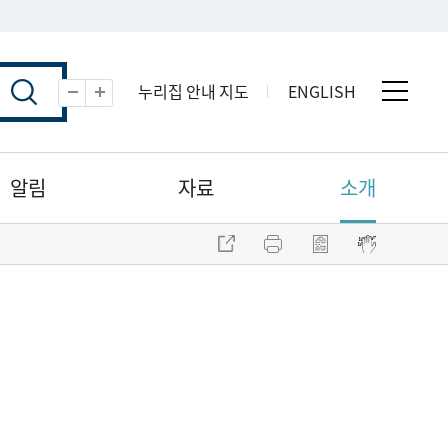
누리집 안내 지도
ENGLISH
전체 
축소
확대
알림
자료
소개
주소 복사
프린트
점자파일 내려받기
점자뷰어 보