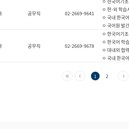
ㅇ 한국어기초
ㅇ 한-외 학습
과
공무직
02-2669-9641
ㅇ 국내 한국
ㅇ 국어원 발간
ㅇ 한국어기초
ㅇ 한국어 학
과
공무직
02-2669-9678
ㅇ 대내외 협력
ㅇ 국내 한국
첫 페이지
이전 페이지
1
2