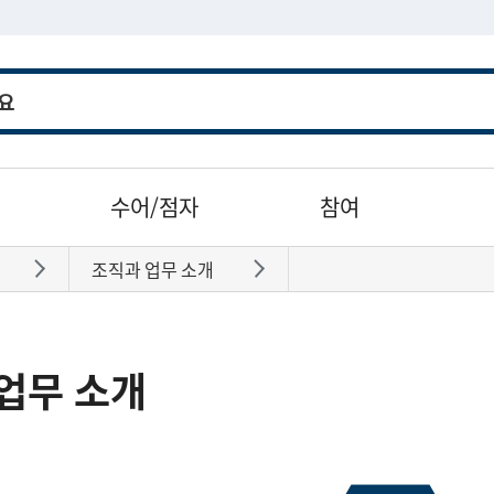
수어/점자
참여
조직과 업무 소개
바로가기
바로가기
업무 소개