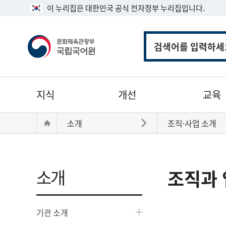
이 누리집은 대한민국 공식 전자정부 누리집입니다.
통
합
검
색
주
지식
개선
교육
메
뉴
현
Home
소개
조직·사업 소개
바로가기
재
위
치:
소개
조직과 
기관 소개