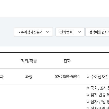
- 수어점자진흥과
전화번호
직위/직급
전화
과
과장
02-2669-9690
ㅇ 수어점자진
ㅇ 국회, 조직 
ㅇ 점자 법규 
ㅇ 점자 규범 
ㅇ 점자교원 