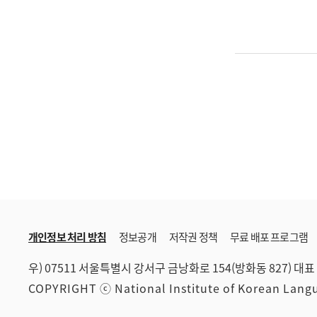
개인정보 처리 방침
정보공개
저작권 정책
무료 배포 프로그램
우) 07511 서울특별시 강서구 금낭화로 154(방화동 827)
대표 
COPYRIGHT ⓒ National Institute of Korean Lan