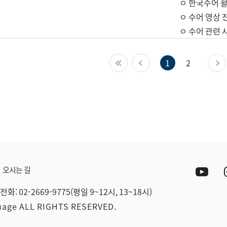
ㅇ 한국수어 활
ㅇ 수어 영상 
ㅇ 수어 관련 
첫 페이지
이전 페이지
1
2
Yout
오시는 길
전화: 02-2669-9775(평일 9~12시, 13~18시)
guage ALL RIGHTS RESERVED.