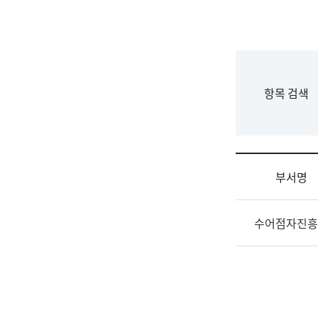
국
립
국
어
원
F
항목 검색
조
o
직
r
도
m
국
어
부서명
원
원
조
장
수어점자진흥
직
기
및
획
업
연
무
수
소
부
개
기