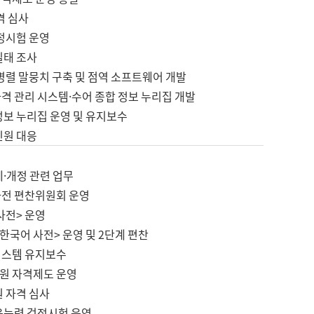
격 심사
검정시험 운영
실태 조사
병렬 말뭉치 구축 및 점역 소프트웨어 개발
격 관리 시스템·수어 종합 정보 누리집 개발
정보 누리집 운영 및 유지보수
민원 대응
제·개정 관련 업무
사전 편찬위원회 운영
사전> 운영
한국어 사전> 운영 및 2단계 편찬
시스템 유지보수
원 자격제도 운영
원 자격 심사
육능력 검정시험 운영