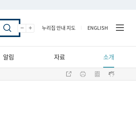
누리집 안내 지도
ENGLISH
전체 
축소
확대
알림
자료
소개
주소 복사
프린트
점자파일 내려받기
점자뷰어 보