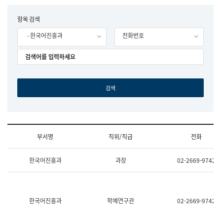
립
국
F
항목 검색
어
o
원
- 한국어진흥과
전화번호
r
조
m
직
도
국
어
원
원
장
기
획
연
수
부서명
직위/직급
전화
부
기
조
획
한국어진흥과
과장
02-2669-9742
직
운
및
영
업
과
무
공
소
공
한국어진흥과
학예연구관
02-2669-9742
개
언
(부
어
서
과