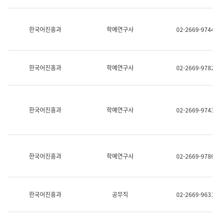
명,
교
직
육
위/
연
한국어진흥과
학예연구사
02-2669-9744
직
수
급,
과
전
어
화,
문
담
연
한국어진흥과
학예연구사
02-2669-9782
당
구
업
실
무)
어
문
연
한국어진흥과
학예연구사
02-2669-9743
구
과
어
문
연
한국어진흥과
학예연구사
02-2669-9786
구
과
(사
전
팀)
한국어진흥과
공무직
02-2669-9631
언
어
정