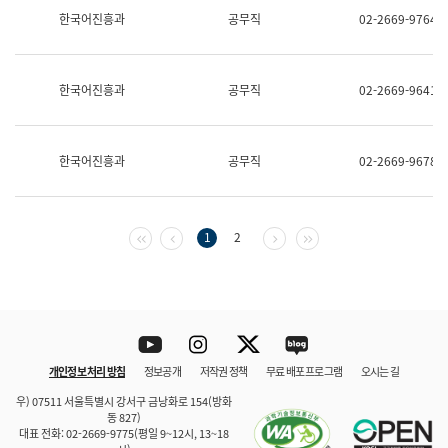
보
한국어진흥과
공무직
02-2669-9764
과
한
국
어
한국어진흥과
공무직
02-2669-9641
진
흥
과
수
한국어진흥과
공무직
02-2669-9678
어
점
자
진
흥
첫 페이지
이전 페이지
다음 페이지
마지막 페이지
1
2
과
Youtube
Instagram
Twitter
blog
개인정보 처리 방침
정보공개
저작권 정책
무료 배포 프로그램
오시는 길
바로 가기
문체부와 소속기관
우) 07511 서울특별시 강서구 금낭화로 154(방화
동 827)
대표 전화: 02-2669-9775(평일 9~12시, 13~18