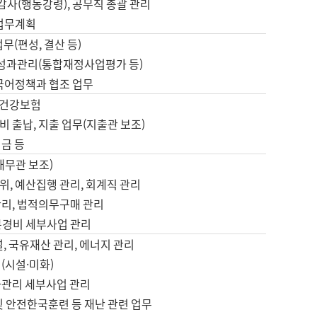
 감사(행동강령), 공무직 총괄 관리
 업무계획
업무(편성, 결산 등)
, 성과관리(통합재정사업평가 등)
 국어정책과 협조 업무
, 건강보험
 출납, 지출 업무(지출관 보조)
금 등
재무관 보조)
, 예산집행 관리, 회계직 관리
관리, 법적의무구매 관리
본경비 세부사업 관리
설, 국유재산 관리, 에너지 관리
(시설·미화)
사관리 세부사업 관리
및 안전한국훈련 등 재난 관련 업무