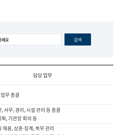
담당 업무
 업무 총괄
, 서무, 경리, 시설 관리 등 총괄
계획, 기관장 회의 등
원 채용, 상훈·징계, 복무 관리