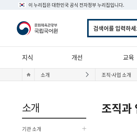
이 누리집은 대한민국 공식 전자정부 누리집입니다.
통
합
검
색
주
지식
개선
교육
메
뉴
현
Home
소개
조직·사업 소개
바로가기
재
위
치:
소개
조직과 
기관 소개