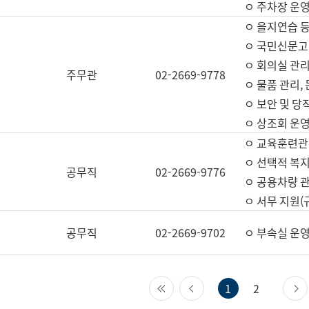
ㅇ 주차장 운
ㅇ 을지연습 
ㅇ 국민신문고,
ㅇ 회의실 관리
주무관
02-2669-9778
ㅇ 물품 관리,
ㅇ 보안 및 당
ㅇ 상조회 운
ㅇ 교육훈련관
ㅇ 선택적 복지
공무직
02-2669-9776
ㅇ 공용차량 관
ㅇ 서무 지원(
공무직
02-2669-9702
ㅇ 부속실 운
첫 페이지
이전 페이지
1
2