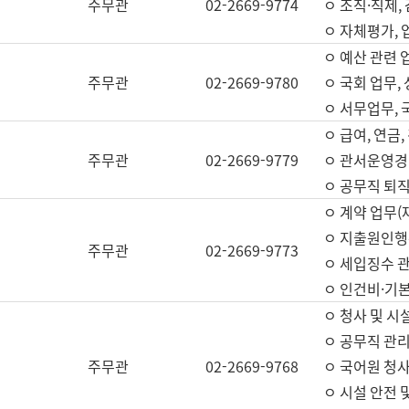
주무관
02-2669-9774
ㅇ 조직·직제,
ㅇ 자체평가,
ㅇ 예산 관련 
주무관
02-2669-9780
ㅇ 국회 업무
ㅇ 서무업무,
ㅇ 급여, 연금
주무관
02-2669-9779
ㅇ 관서운영경비
ㅇ 공무직 퇴직
ㅇ 계약 업무(
ㅇ 지출원인행위
주무관
02-2669-9773
ㅇ 세입징수 
ㅇ 인건비·기
ㅇ 청사 및 시
ㅇ 공무직 관리
주무관
02-2669-9768
ㅇ 국어원 청
ㅇ 시설 안전 