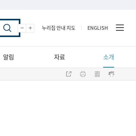
누리집 안내 지도
ENGLISH
전체 
축소
확대
알림
자료
소개
주소 복사
프린트
점자파일 내려받기
점자뷰어 보