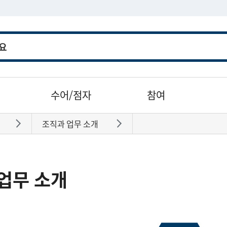
수어/점자
참여
조직과 업무 소개
바로가기
바로가기
업무 소개