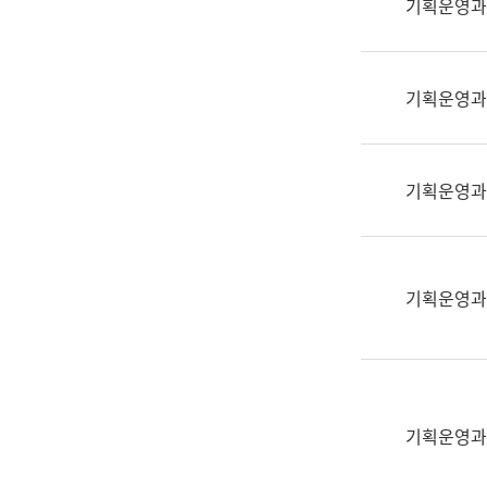
기획운영과
(부
획
서
운
명,
영
직
기획운영과
과
위/
공
직
공
급,
언
기획운영과
전
어
화,
과
담
교
당
육
기획운영과
업
연
무)
수
과
어
문
기획운영과
연
구