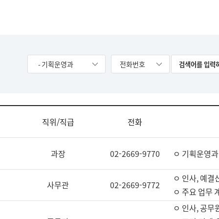
- 기획운영과
전화번호
직위/직급
전화
과장
02-2669-9770
ㅇ 기획운영과
ㅇ 인사, 예결산
사무관
02-2669-9772
ㅇ 주요 업무 
ㅇ 인사, 공무