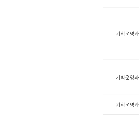
실
어
문
연
구
기획운영과
과
어
문
연
구
과
기획운영과
(사
전
팀)
기획운영과
언
어
정
보
과