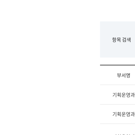
국
립
국
어
원
F
항목 검색
조
o
직
r
도
m
국
어
부서명
원
원
조
장
기획운영과
직
기
및
획
업
연
기획운영과
무
수
소
부
개
기