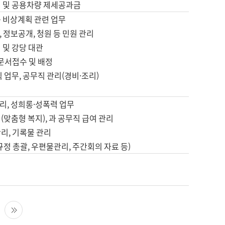
영 및 공용차량 제세공과금
등 비상계획 관련 업무
 정보공개, 청원 등 민원 관리
 및 강당 대관
 문서접수 및 배정
직 업무, 공무직 관리(경비·조리)
영
리, 성희롱·성폭력 업무
(맞춤형 복지), 과 공무직 급여 관리
리, 기록물 관리
규정 총괄, 우편물관리, 주간회의 자료 등)
영
다음 페이지
마지막 페이지