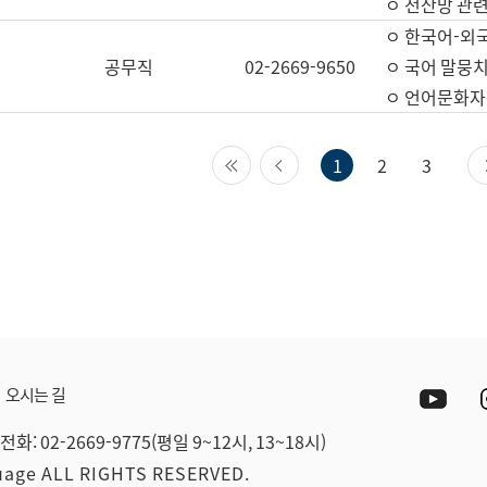
ㅇ 전산망 관련
ㅇ 한국어-외
공무직
02-2669-9650
ㅇ 국어 말뭉치
ㅇ 언어문화자원
첫 페이지
이전 페이지
1
2
3
Yout
오시는 길
전화: 02-2669-9775(평일 9~12시, 13~18시)
guage ALL RIGHTS RESERVED.