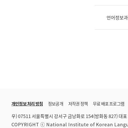
한
국
어
언어정보과
진
흥
과
수
어
점
자
진
흥
과
개인정보 처리 방침
정보공개
저작권 정책
무료 배포 프로그램
우) 07511 서울특별시 강서구 금낭화로 154(방화동 827)
대표 
COPYRIGHT ⓒ National Institute of Korean Lan