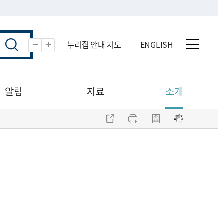
누리집 안내 지도
ENGLISH
전체 
축소
확대
알림
자료
소개
주소 복사
프린트
점자파일 내려받기
점자뷰어 보