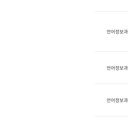
(부
획
서
운
명,
영
직
과
위/
언어정보과
공
직
공
급,
언
전
어
화,
과
담
교
언어정보과
당
육
업
연
무)
수
과
언어정보과
어
문
연
구