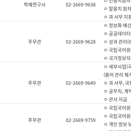
ㅇ 인공지능의
학예연구사
02-2669-9638
ㅇ 말뭉치 원자
ㅇ 과 서무 지
ㅇ 정보화 예산
ㅇ 공공데이터 
주무관
02-2669-9628
ㅇ 성과 관리(
ㅇ 국립국어원
ㅇ 국가정보자
ㅇ 세부사업(
(용어 관리 체
주무관
02-2669-9649
ㅇ 과 서무, 
ㅇ 공무직, 계
ㅇ 관서 지급
ㅇ 국립국어원
ㅇ 국립국어원
주무관
02-2669-9759
ㅇ 개인 정보 