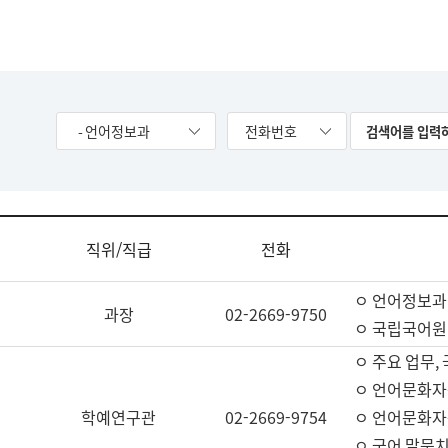
- 언어정보과
전화번호
직위/직급
전화
ㅇ 언어정보과
과장
02-2669-9750
ㅇ 국립국어원
ㅇ 주요 업무,
ㅇ 언어문화자
학예연구관
02-2669-9754
ㅇ 언어문화자
ㅇ 국어 말뭉치