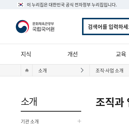
이 누리집은 대한민국 공식 전자정부 누리집입니다.
통
합
검
색
주
지식
개선
교육
메
뉴
현
Home
소개
조직·사업 소개
바로가기
재
위
치:
소개
조직과 
기관 소개