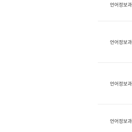
실
언어정보과
어
문
연
구
과
언어정보과
어
문
연
구
과
(사
언어정보과
전
팀)
언
어
정
언어정보과
보
과