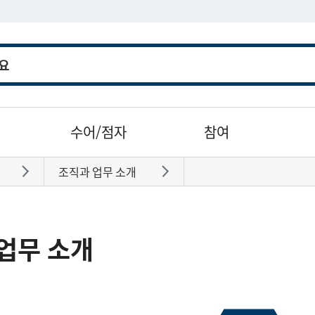
수어/점자
참여
조직과 업무 소개
바로가기
바로가기
업무 소개