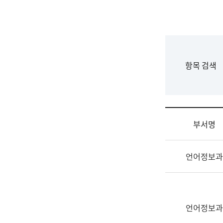
국
립
국
어
원
F
항목 검색
조
o
직
r
도
m
국
어
부서명
원
원
조
장
언어정보과
직
기
및
획
업
연
무
수
소
언어정보과
부
개
기