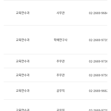
명,
교
직
육
위/
연
교육연수과
사무관
02-2669-9684
직
수
급,
과
전
어
화,
문
담
연
당
구
교육연수과
학예연구사
02-2669-9735
업
실
무)
어
문
연
구
교육연수과
주무관
02-2669-9736
과
어
문
교육연수과
주무관
02-2669-9758
연
구
과
(사
교육연수과
공무직
02-2669-9662
전
팀)
언
어
정
교육연수과
공무직
02-2669-9729