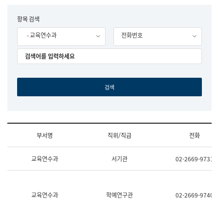
립
국
F
항목 검색
어
o
원
- 교육연수과
전화번호
r
조
m
직
도
국
어
원
원
장
기
획
연
수
부서명
직위/직급
전화
부
기
조
획
교육연수과
서기관
02-2669-9731
직
운
및
영
업
과
무
공
소
공
교육연수과
학예연구관
02-2669-9740
개
언
(부
어
서
과