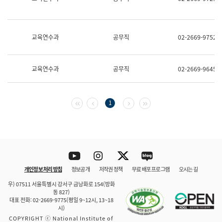
보
과
한
국
교육연수과
공무직
02-2669-9752
어
진
흥
과
교육연수과
공무직
02-2669-9645
수
어
점
자
첫 페이지
이전 페이지
다음 페이지
마지막 페이지
1
진
흥
과
Youtube
Instagram
Twitter
blog
개인정보 처리 방침
정보공개
저작권 정책
무료 배포 프로그램
오시는 길
바로 가기
문체부와 소속기관
우) 07511 서울특별시 강서구 금낭화로 154(방화
동 827)
대표 전화: 02-2669-9775(평일 9~12시, 13~18
시)
COPYRIGHT ⓒ National Institute of