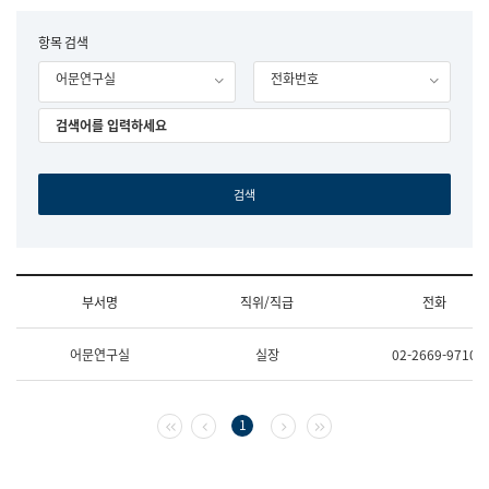
립
국
F
항목 검색
어
o
원
어문연구실
전화번호
r
조
m
직
도
국
어
원
원
장
기
획
연
수
부서명
직위/직급
전화
부
기
조
획
어문연구실
실장
02-2669-9710
직
운
및
영
업
과
무
공
첫 페이지
이전 페이지
다음 페이지
마지막 페이지
1
소
공
개
언
(부
어
서
과