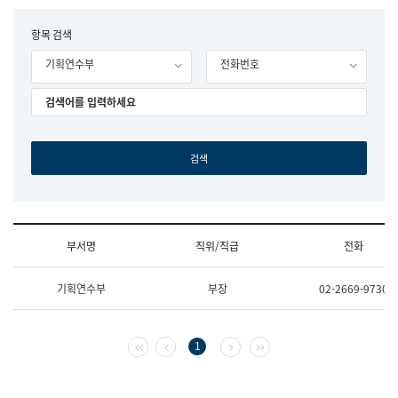
립
국
F
항목 검색
어
o
원
기획연수부
전화번호
r
조
m
직
도
국
어
원
원
장
기
획
연
수
부서명
직위/직급
전화
부
기
조
획
기획연수부
부장
02-2669-9730
직
운
및
영
업
과
무
공
첫 페이지
이전 페이지
다음 페이지
마지막 페이지
1
소
공
개
언
(부
어
서
과