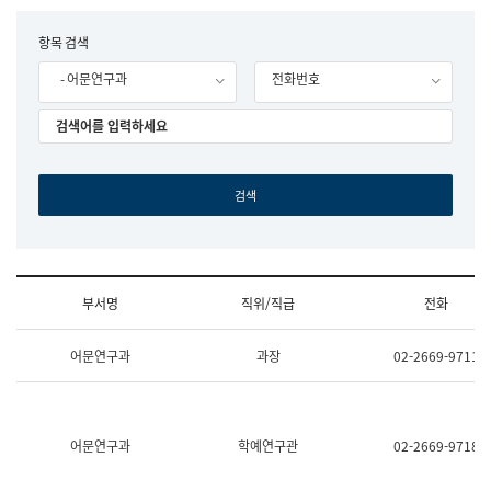
립
국
F
항목 검색
어
o
원
- 어문연구과
전화번호
r
조
m
직
도
국
어
원
원
장
기
획
연
수
부서명
직위/직급
전화
부
기
조
획
어문연구과
과장
02-2669-9711
직
운
및
영
업
과
무
공
소
공
어문연구과
학예연구관
02-2669-9718
개
언
(부
어
서
과