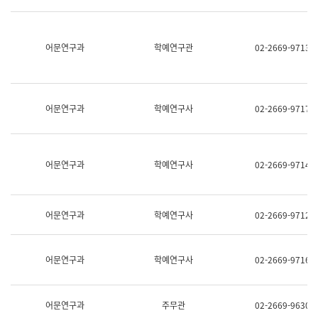
명,
교
직
육
위/
연
직
어문연구과
학예연구관
02-2669-9713
수
급,
과
전
어
화,
문
담
연
당
구
어문연구과
학예연구사
02-2669-9717
업
실
무)
어
문
연
어문연구과
학예연구사
02-2669-9714
구
과
어
문
어문연구과
학예연구사
02-2669-9712
연
구
과
(사
어문연구과
학예연구사
02-2669-9716
전
팀)
언
어
어문연구과
주무관
02-2669-9630
정