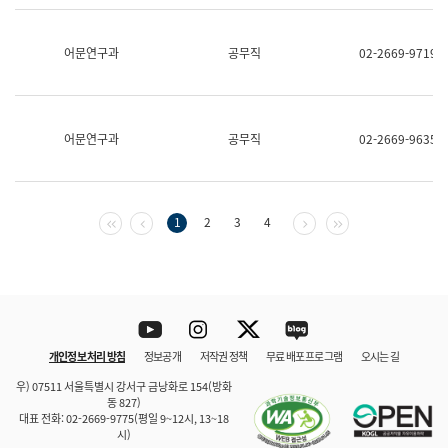
보
과
한
어문연구과
공무직
02-2669-9719
국
어
진
흥
과
어문연구과
공무직
02-2669-9635
수
어
점
자
진
첫 페이지
이전 페이지
다음 페이지
마지막 페이지
1
2
3
4
흥
과
Youtube
Instagram
Twitter
blog
개인정보 처리 방침
정보공개
저작권 정책
무료 배포 프로그램
오시는 길
바로 가기
문체부와 소속기관
우) 07511 서울특별시 강서구 금낭화로 154(방화
동 827)
대표 전화: 02-2669-9775(평일 9~12시, 13~18
시)