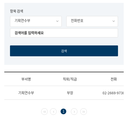
립
국
F
항목 검색
어
o
원
기획연수부
전화번호
r
조
m
직
도
국
어
원
원
장
기
획
연
수
부서명
직위/직급
전화
부
기
조
획
기획연수부
부장
02-2669-9730
직
운
및
영
업
과
무
공
첫 페이지
이전 페이지
다음 페이지
마지막 페이지
1
소
공
개
언
(부
어
서
과