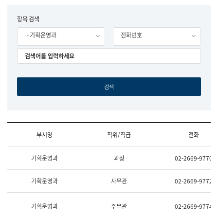
립
국
F
항목 검색
어
o
원
- 기획운영과
전화번호
r
조
m
직
도
국
어
원
원
장
기
획
연
수
부서명
직위/직급
전화
부
기
조
획
기획운영과
과장
02-2669-9770
직
운
및
영
업
과
기획운영과
사무관
02-2669-9772
무
공
소
공
개
언
기획운영과
주무관
02-2669-9774
(부
어
서
과