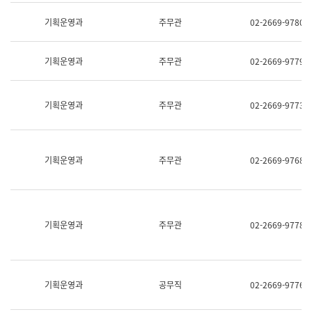
명,
교
직
기획운영과
주무관
02-2669-9780
육
위/
연
직
수
급,
과
기획운영과
주무관
02-2669-9779
전
어
화,
문
담
연
당
기획운영과
주무관
02-2669-9773
구
업
실
무)
어
문
연
기획운영과
주무관
02-2669-9768
구
과
어
문
연
구
기획운영과
주무관
02-2669-9778
과
(사
전
팀)
언
기획운영과
공무직
02-2669-9776
어
정