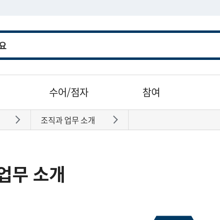
수어/점자
참여
조직과 업무 소개
바로가기
바로가기
업무 소개