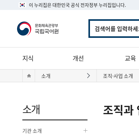
이 누리집은 대한민국 공식 전자정부 누리집입니다.
통
합
검
색
주
지식
개선
교육
메
뉴
현
Home
소개
조직·사업 소개
바로가기
재
위
치:
소개
조직과 
기관 소개