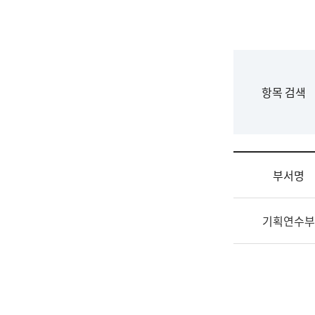
국
립
국
어
원
F
항목 검색
조
o
직
r
도
m
국
어
부서명
원
원
조
장
기획연수부
직
기
및
획
업
연
무
수
소
부
개
기