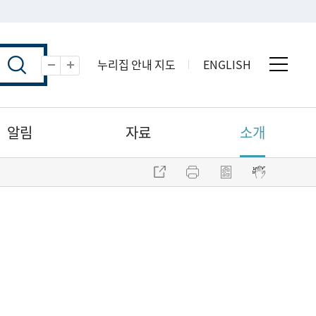
누리집 안내 지도
ENGLISH
전체 
축소
확대
알림
자료
소개
주소 복사
프린트
점자파일 내려받기
점자뷰어 보