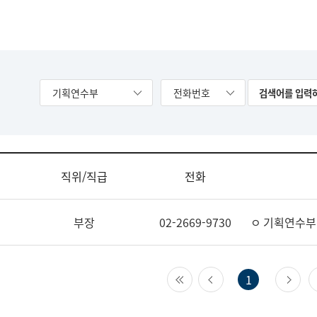
기획연수부
전화번호
직위/직급
전화
부장
02-2669-9730
ㅇ 기획연수부
첫 페이지
이전 페이지
다
1