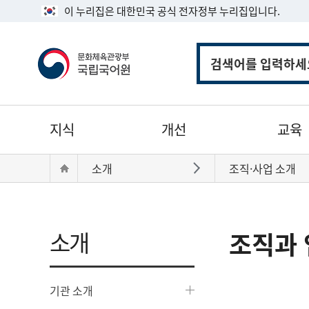
이 누리집은 대한민국 공식 전자정부 누리집입니다.
통
합
검
색
주
지식
개선
교육
메
뉴
현
Home
소개
조직·사업 소개
바로가기
재
위
치:
소개
조직과 
기관 소개