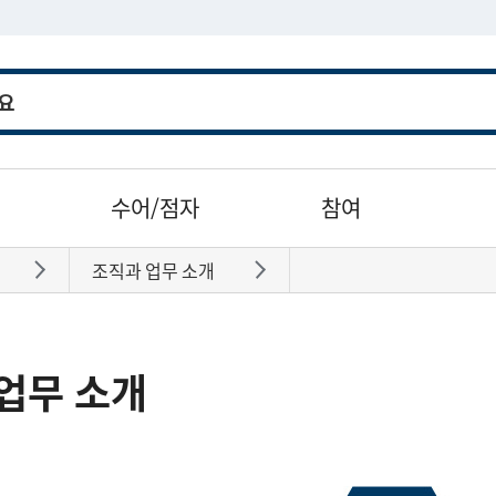
수어/점자
참여
조직과 업무 소개
바로가기
바로가기
업무 소개