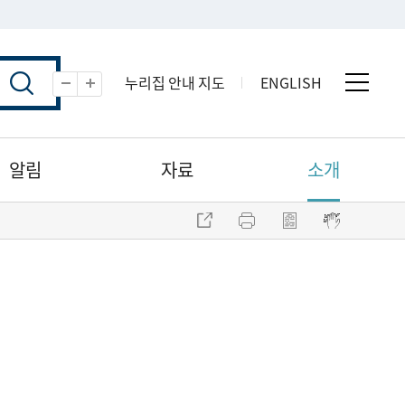
누리집 안내 지도
ENGLISH
전체 
축소
확대
알림
자료
소개
주소 복사
프린트
점자파일 내려받기
점자뷰어 보