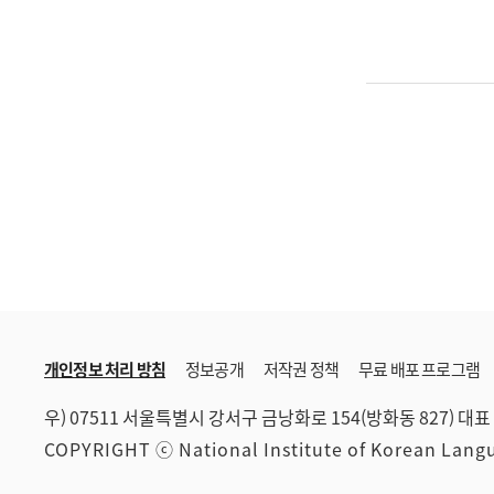
개인정보 처리 방침
정보공개
저작권 정책
무료 배포 프로그램
우) 07511 서울특별시 강서구 금낭화로 154(방화동 827)
대표 
COPYRIGHT ⓒ National Institute of Korean Lan