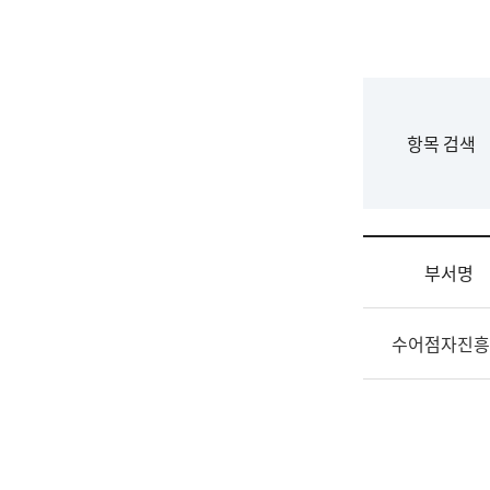
국
립
국
어
원
F
항목 검색
조
o
직
r
도
m
국
어
부서명
원
원
조
장
수어점자진흥
직
기
및
획
업
연
무
수
소
부
개
기