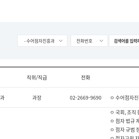
- 수어점자진흥과
전화번호
직위/직급
전화
과
과장
02-2669-9690
ㅇ 수어점자진
ㅇ 국회, 조직 
ㅇ 점자 법규 
ㅇ 점자 규범 
ㅇ 점자교원 