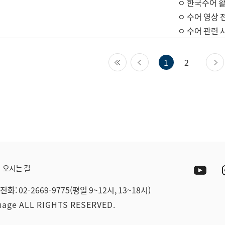
ㅇ 한국수어 활
ㅇ 수어 영상 
ㅇ 수어 관련 
첫 페이지
이전 페이지
1
2
Yout
오시는 길
전화: 02-2669-9775(평일 9~12시, 13~18시)
guage ALL RIGHTS RESERVED.