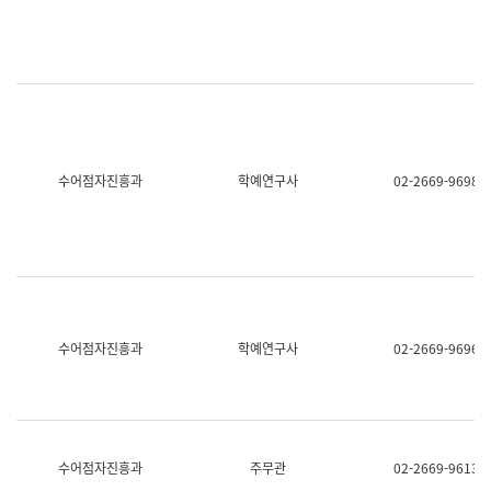
명,
교
직
육
위/
연
직
수
급,
과
전
어
화,
문
담
연
당
구
수어점자진흥과
학예연구사
02-2669-9698
업
실
무)
어
문
연
구
과
어
문
연
수어점자진흥과
학예연구사
02-2669-9696
구
과
(사
전
팀)
언
어
수어점자진흥과
주무관
02-2669-9613
정