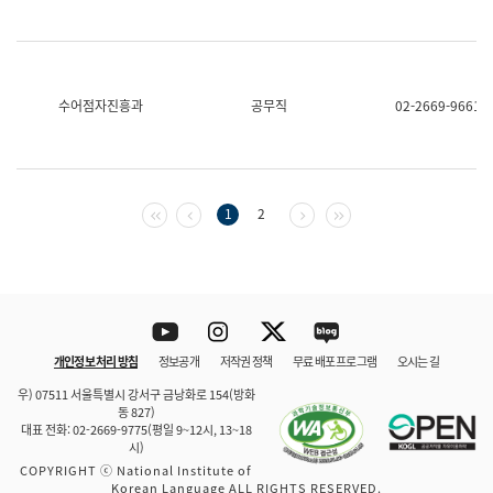
수어점자진흥과
공무직
02-2669-9661
첫 페이지
이전 페이지
다음 페이지
마지막 페이지
1
2
Youtube
Instagram
Twitter
blog
개인정보 처리 방침
정보공개
저작권 정책
무료 배포 프로그램
오시는 길
바로 가기
문체부와 소속기관
우) 07511 서울특별시 강서구 금낭화로 154(방화
동 827)
대표 전화: 02-2669-9775(평일 9~12시, 13~18
시)
COPYRIGHT ⓒ National Institute of
Korean Language ALL RIGHTS RESERVED.