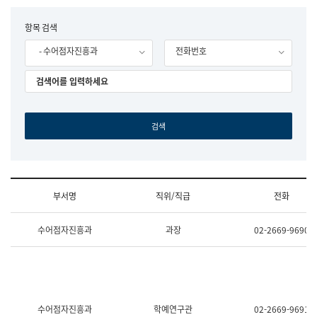
립
국
F
항목 검색
어
o
원
- 수어점자진흥과
전화번호
r
조
m
직
도
국
어
원
원
장
기
획
연
수
부서명
직위/직급
전화
부
기
조
획
수어점자진흥과
과장
02-2669-9690
직
운
및
영
업
과
무
공
소
공
개
언
(부
어
수어점자진흥과
학예연구관
02-2669-9691
서
과