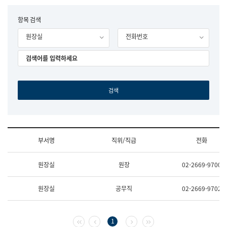
립
국
F
항목 검색
어
o
원
원장실
전화번호
r
조
m
직
도
국
어
원
원
장
기
획
연
수
부서명
직위/직급
전화
부
기
조
획
원장실
원장
02-2669-9700
직
운
및
영
업
과
원장실
공무직
02-2669-9702
무
공
소
공
개
언
(부
어
첫 페이지
이전 페이지
다음 페이지
마지막 페이지
1
서
과