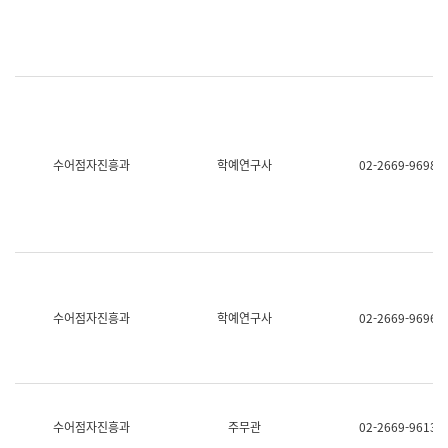
명,
교
직
육
위/
연
직
수
급,
과
전
어
화,
문
담
연
당
구
수어점자진흥과
학예연구사
02-2669-9698
업
실
무)
어
문
연
구
과
어
문
연
수어점자진흥과
학예연구사
02-2669-9696
구
과
(사
전
팀)
언
어
수어점자진흥과
주무관
02-2669-9613
정