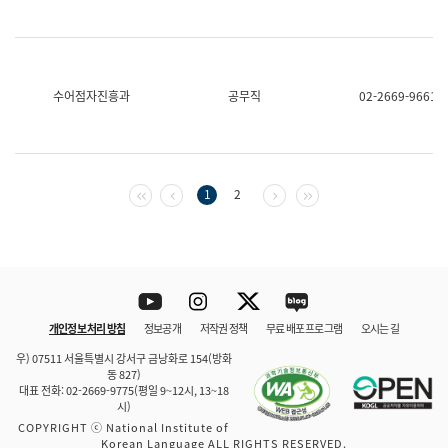
수어점자진흥과
공무직
02-2669-9661
첫 페이지
이전 페이지
다음 페이지
마지막 페이지
1
2
Youtube
Instagram
Twitter
blog
개인정보 처리 방침
정보공개
저작권 정책
무료 배포 프로그램
오시는 길
바로 가기
문체부와 소속기관
우) 07511 서울특별시 강서구 금낭화로 154(방화
동 827)
대표 전화: 02-2669-9775(평일 9~12시, 13~18
시)
COPYRIGHT ⓒ National Institute of
Korean Language ALL RIGHTS RESERVED.