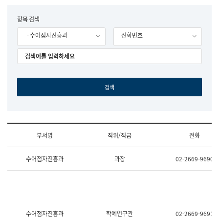
립
국
F
항목 검색
어
o
원
- 수어점자진흥과
전화번호
r
조
m
직
도
국
어
원
원
장
기
획
연
수
부서명
직위/직급
전화
부
기
조
획
수어점자진흥과
과장
02-2669-9690
직
운
및
영
업
과
무
공
소
공
개
언
(부
어
수어점자진흥과
학예연구관
02-2669-9691
서
과