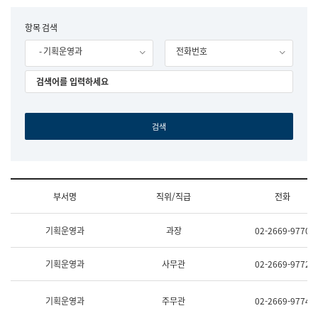
립
국
F
항목 검색
어
o
원
- 기획운영과
전화번호
r
조
m
직
도
국
어
원
원
장
기
획
연
수
부서명
직위/직급
전화
부
기
조
획
기획운영과
과장
02-2669-9770
직
운
및
영
업
과
기획운영과
사무관
02-2669-9772
무
공
소
공
개
언
기획운영과
주무관
02-2669-9774
(부
어
서
과