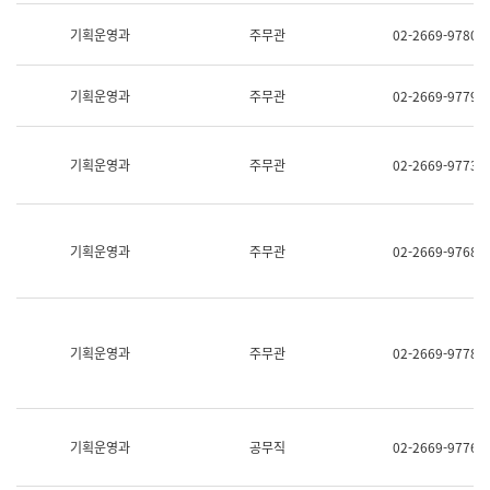
명,
교
직
기획운영과
주무관
02-2669-9780
육
위/
연
직
수
급,
과
기획운영과
주무관
02-2669-9779
전
어
화,
문
담
연
당
기획운영과
주무관
02-2669-9773
구
업
실
무)
어
문
연
기획운영과
주무관
02-2669-9768
구
과
어
문
연
구
기획운영과
주무관
02-2669-9778
과
(사
전
팀)
언
기획운영과
공무직
02-2669-9776
어
정