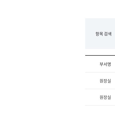
국
립
국
어
원
F
항목 검색
조
o
직
r
도
m
국
어
부서명
원
원
조
장
원장실
직
기
및
획
업
연
원장실
무
수
소
부
개
기