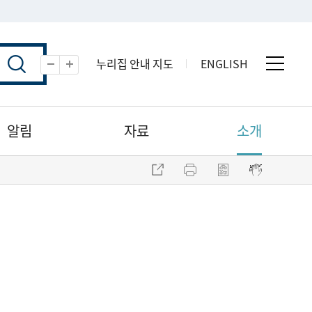
누리집 안내 지도
ENGLISH
전체 
축소
확대
알림
자료
소개
주소 복사
프린트
점자파일 내려받기
점자뷰어 보