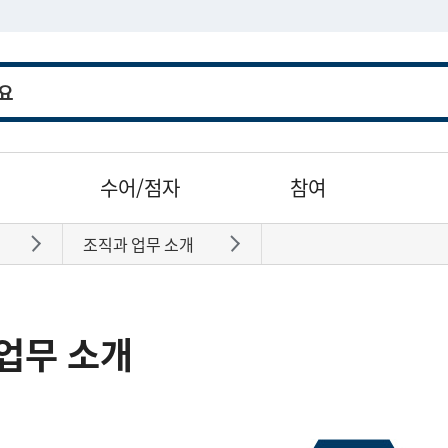
수어/점자
참여
조직과 업무 소개
바로가기
바로가기
업무 소개