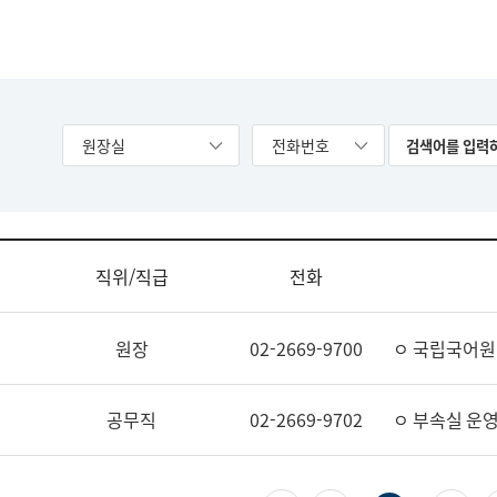
원장실
전화번호
직위/직급
전화
원장
02-2669-9700
ㅇ 국립국어원
공무직
02-2669-9702
ㅇ 부속실 운