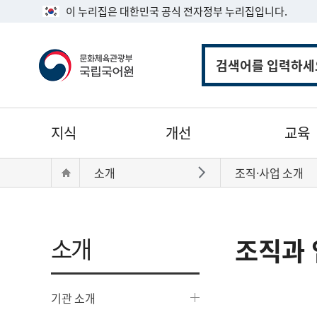
이 누리집은 대한민국 공식 전자정부 누리집입니다.
통
합
검
색
주
지식
개선
교육
메
뉴
현
Home
소개
조직·사업 소개
바로가기
재
위
치:
소개
조직과 
기관 소개