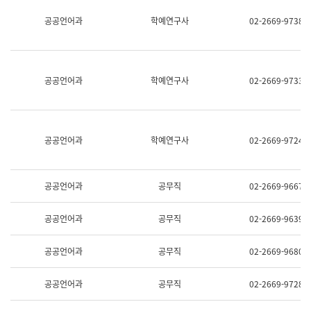
명,
교
공공언어과
학예연구사
02-2669-9738
직
육
위/
연
직
수
급,
과
전
어
공공언어과
학예연구사
02-2669-9733
화,
문
담
연
당
구
업
실
무)
어
공공언어과
학예연구사
02-2669-9724
문
연
구
과
공공언어과
공무직
02-2669-9667
어
문
연
공공언어과
공무직
02-2669-9639
구
과
(사
공공언어과
공무직
02-2669-9680
전
팀)
언
공공언어과
공무직
02-2669-9728
어
정