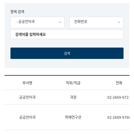
립
국
F
항목 검색
어
o
원
- 공공언어과
전화번호
r
조
m
직
도
국
어
원
원
장
기
획
연
수
부서명
직위/직급
전화
부
기
조
획
공공언어과
과장
02-2669-9721
직
운
및
영
업
과
무
공
공공언어과
학예연구관
02-2669-9766
소
공
개
언
(부
어
서
과