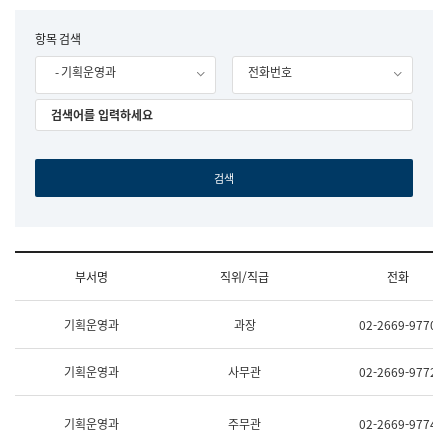
립
국
F
항목 검색
어
o
원
- 기획운영과
전화번호
r
조
m
직
도
국
어
원
원
장
기
획
연
수
부서명
직위/직급
전화
부
기
조
획
기획운영과
과장
02-2669-9770
직
운
및
영
업
과
기획운영과
사무관
02-2669-9772
무
공
소
공
개
언
기획운영과
주무관
02-2669-9774
(부
어
서
과