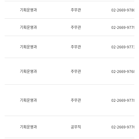
명,
교
직
기획운영과
주무관
02-2669-9780
육
위/
연
직
수
급,
과
기획운영과
주무관
02-2669-9779
전
어
화,
문
담
연
당
기획운영과
주무관
02-2669-9773
구
업
실
무)
어
문
연
기획운영과
주무관
02-2669-9768
구
과
어
문
연
구
기획운영과
주무관
02-2669-9778
과
(사
전
팀)
언
기획운영과
공무직
02-2669-9776
어
정