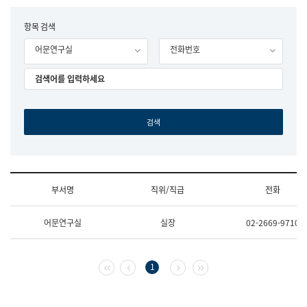
립
국
F
항목 검색
어
o
원
어문연구실
전화번호
r
조
m
직
도
국
어
원
원
장
기
획
연
수
부서명
직위/직급
전화
부
기
조
획
어문연구실
실장
02-2669-9710
직
운
및
영
업
과
무
공
첫 페이지
이전 페이지
다음 페이지
마지막 페이지
1
소
공
개
언
(부
어
서
과