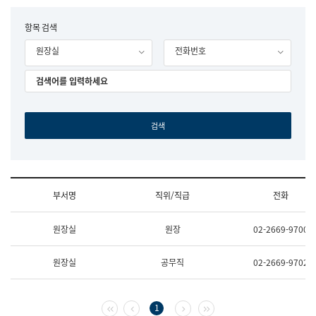
립
국
F
항목 검색
어
o
원
원장실
전화번호
r
조
m
직
도
국
어
원
원
장
기
획
연
수
부서명
직위/직급
전화
부
기
조
획
원장실
원장
02-2669-9700
직
운
및
영
업
과
원장실
공무직
02-2669-9702
무
공
소
공
개
언
(부
어
첫 페이지
이전 페이지
다음 페이지
마지막 페이지
1
서
과