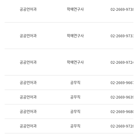
명,
교
공공언어과
학예연구사
02-2669-9738
직
육
위/
연
직
수
급,
과
전
어
공공언어과
학예연구사
02-2669-9733
화,
문
담
연
당
구
업
실
무)
어
공공언어과
학예연구사
02-2669-9724
문
연
구
과
공공언어과
공무직
02-2669-9667
어
문
연
공공언어과
공무직
02-2669-9639
구
과
(사
공공언어과
공무직
02-2669-9680
전
팀)
언
공공언어과
공무직
02-2669-9728
어
정