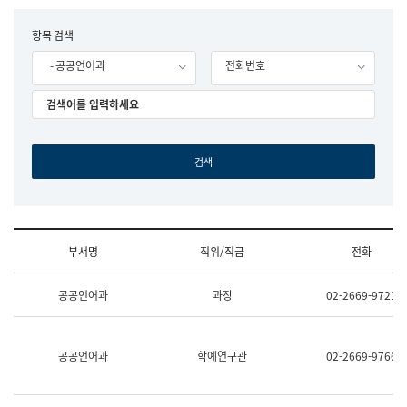
립
국
F
항목 검색
어
o
원
- 공공언어과
전화번호
r
조
m
직
도
국
어
원
원
장
기
획
연
수
부서명
직위/직급
전화
부
기
조
획
공공언어과
과장
02-2669-9721
직
운
및
영
업
과
무
공
공공언어과
학예연구관
02-2669-9766
소
공
개
언
(부
어
서
과