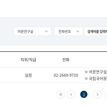
어문연구실
전화번호
직위/직급
전화
ㅇ 어문연구실
실장
02-2669-9710
ㅇ 국립국어원
첫 페이지
이전 페이지
다
1