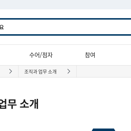
수어/점자
참여
조직과 업무 소개
바로가기
바로가기
업무 소개