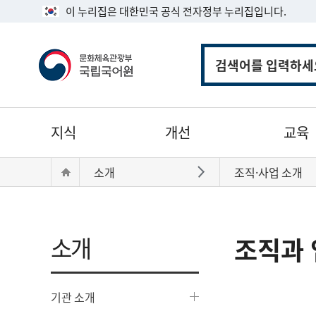
이 누리집은 대한민국 공식 전자정부 누리집입니다.
통
합
검
색
주
지식
개선
교육
메
뉴
현
Home
소개
조직·사업 소개
바로가기
재
위
치:
소개
조직과 
기관 소개