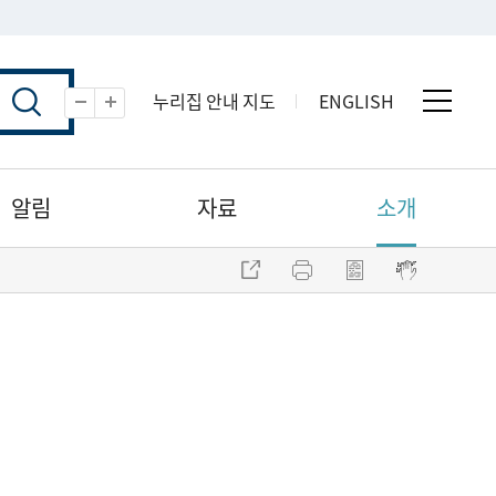
누리집 안내 지도
ENGLISH
전체 
축소
확대
알림
자료
소개
주소 복사
프린트
점자파일 내려받기
점자뷰어 보