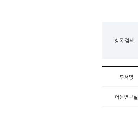
국
립
국
어
원
F
항목 검색
조
o
직
r
도
m
국
어
부서명
원
원
조
장
어문연구실
직
기
및
획
업
연
무
수
소
부
개
기