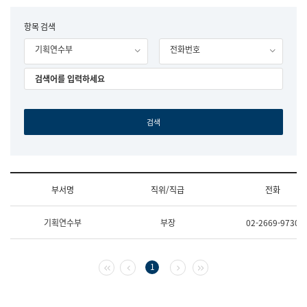
립
국
F
항목 검색
어
o
원
기획연수부
전화번호
r
조
m
직
도
국
어
원
원
장
기
획
연
수
부서명
직위/직급
전화
부
기
조
획
기획연수부
부장
02-2669-9730
직
운
및
영
업
과
무
공
첫 페이지
이전 페이지
다음 페이지
마지막 페이지
1
소
공
개
언
(부
어
서
과