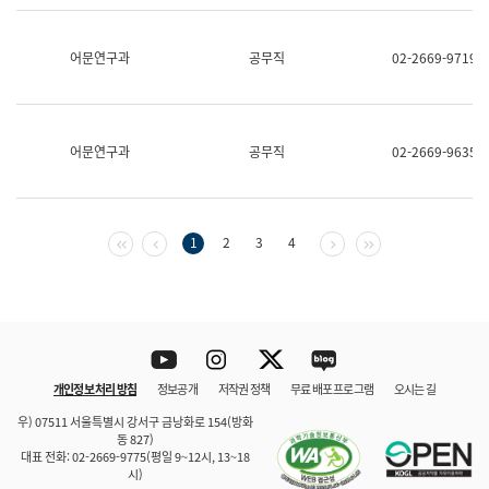
보
과
한
어문연구과
공무직
02-2669-9719
국
어
진
흥
과
어문연구과
공무직
02-2669-9635
수
어
점
자
진
첫 페이지
이전 페이지
다음 페이지
마지막 페이지
1
2
3
4
흥
과
Youtube
Instagram
Twitter
blog
개인정보 처리 방침
정보공개
저작권 정책
무료 배포 프로그램
오시는 길
바로 가기
문체부와 소속기관
우) 07511 서울특별시 강서구 금낭화로 154(방화
동 827)
대표 전화: 02-2669-9775(평일 9~12시, 13~18
시)