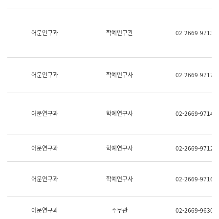
명,
교
직
육
위/
연
직
어문연구과
학예연구관
02-2669-9713
수
급,
과
전
어
화,
문
담
연
당
구
어문연구과
학예연구사
02-2669-9717
업
실
무)
어
문
연
어문연구과
학예연구사
02-2669-9714
구
과
어
문
어문연구과
학예연구사
02-2669-9712
연
구
과
(사
어문연구과
학예연구사
02-2669-9716
전
팀)
언
어
어문연구과
주무관
02-2669-9630
정