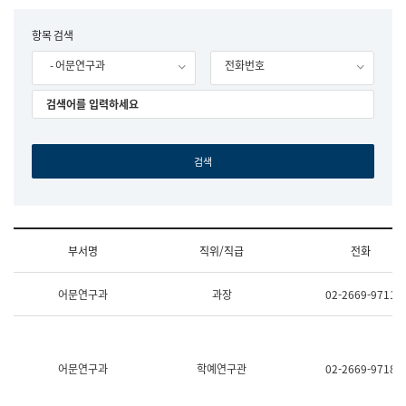
립
국
F
항목 검색
어
o
원
- 어문연구과
전화번호
r
조
m
직
도
국
어
원
원
장
기
획
연
수
부서명
직위/직급
전화
부
기
조
획
어문연구과
과장
02-2669-9711
직
운
및
영
업
과
무
공
소
공
어문연구과
학예연구관
02-2669-9718
개
언
(부
어
서
과