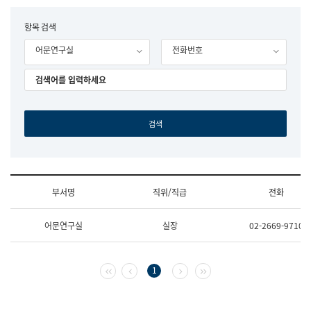
립
국
F
항목 검색
어
o
원
어문연구실
전화번호
r
조
m
직
도
국
어
원
원
장
기
획
연
수
부서명
직위/직급
전화
부
기
조
획
어문연구실
실장
02-2669-9710
직
운
및
영
업
과
무
공
첫 페이지
이전 페이지
다음 페이지
마지막 페이지
1
소
공
개
언
(부
어
서
과