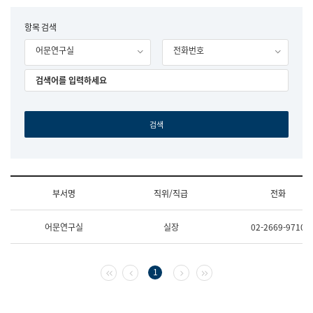
립
국
F
항목 검색
어
o
원
어문연구실
전화번호
r
조
m
직
도
국
어
원
원
장
기
획
연
수
부서명
직위/직급
전화
부
기
조
획
어문연구실
실장
02-2669-9710
직
운
및
영
업
과
무
공
첫 페이지
이전 페이지
다음 페이지
마지막 페이지
1
소
공
개
언
(부
어
서
과