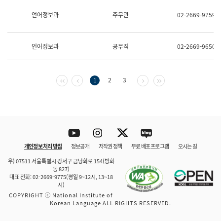
보
과
언어정보과
주무관
02-2669-9759
한
국
어
언어정보과
공무직
02-2669-9650
진
흥
과
수
첫 페이지
이전 페이지
다음 페이지
마지막 페이지
1
2
3
어
점
자
진
흥
과
Youtube
Instagram
Twitter
blog
개인정보 처리 방침
정보공개
저작권 정책
무료 배포 프로그램
오시는 길
바로 가기
문체부와 소속기관
우) 07511 서울특별시 강서구 금낭화로 154(방화
동 827)
대표 전화: 02-2669-9775(평일 9~12시, 13~18
시)
COPYRIGHT ⓒ National Institute of
Korean Language ALL RIGHTS RESERVED.