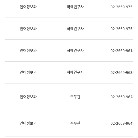
명,
교
언어정보과
학예연구사
02-2669-9751
직
육
위/
연
직
수
급,
과
언어정보과
학예연구사
02-2669-9753
전
어
화,
문
담
연
당
구
언어정보과
학예연구사
02-2669-9614
업
실
무)
어
문
연
언어정보과
학예연구사
02-2669-9638
구
과
어
문
연
언어정보과
주무관
02-2669-9628
구
과
(사
전
팀)
언어정보과
주무관
02-2669-9649
언
어
정