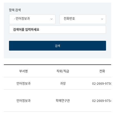
립
국
F
항목 검색
어
o
원
- 언어정보과
전화번호
r
조
m
직
도
국
어
원
원
장
기
획
연
수
부서명
직위/직급
전화
부
기
조
획
언어정보과
과장
02-2669-9750
직
운
및
영
업
과
무
공
언어정보과
학예연구관
02-2669-9754
소
공
개
언
(부
어
서
과