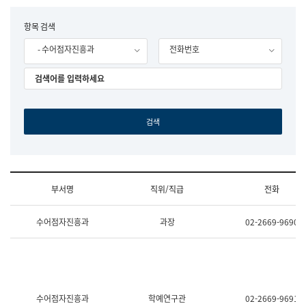
립
국
F
항목 검색
어
o
원
- 수어점자진흥과
전화번호
r
조
m
직
도
국
어
원
원
장
기
획
연
수
부서명
직위/직급
전화
부
기
조
획
수어점자진흥과
과장
02-2669-9690
직
운
및
영
업
과
무
공
소
공
개
언
(부
어
수어점자진흥과
학예연구관
02-2669-9691
서
과