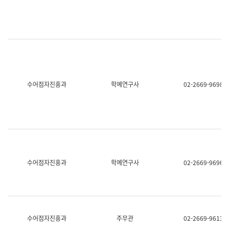
명,
교
직
육
위/
연
직
수
급,
과
전
어
화,
문
담
연
당
구
수어점자진흥과
학예연구사
02-2669-9698
업
실
무)
어
문
연
구
과
어
문
연
수어점자진흥과
학예연구사
02-2669-9696
구
과
(사
전
팀)
언
어
수어점자진흥과
주무관
02-2669-9613
정