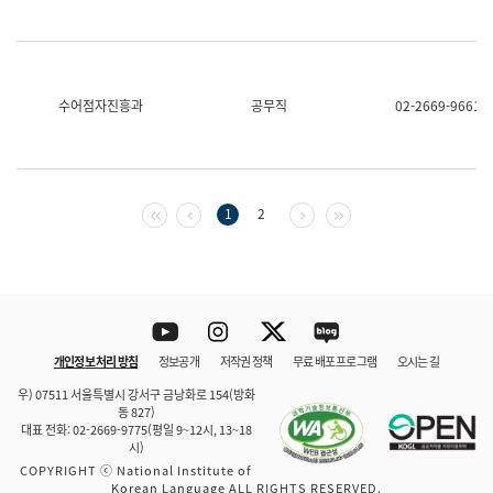
수어점자진흥과
공무직
02-2669-9661
첫 페이지
이전 페이지
다음 페이지
마지막 페이지
1
2
Youtube
Instagram
Twitter
blog
개인정보 처리 방침
정보공개
저작권 정책
무료 배포 프로그램
오시는 길
바로 가기
문체부와 소속기관
우) 07511 서울특별시 강서구 금낭화로 154(방화
동 827)
대표 전화: 02-2669-9775(평일 9~12시, 13~18
시)
COPYRIGHT ⓒ National Institute of
Korean Language ALL RIGHTS RESERVED.