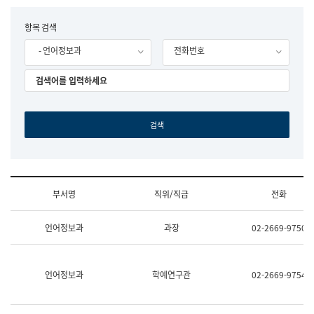
립
국
F
항목 검색
어
o
원
- 언어정보과
전화번호
r
조
m
직
도
국
어
원
원
장
기
획
연
수
부서명
직위/직급
전화
부
기
조
획
언어정보과
과장
02-2669-9750
직
운
및
영
업
과
무
공
언어정보과
학예연구관
02-2669-9754
소
공
개
언
(부
어
서
과