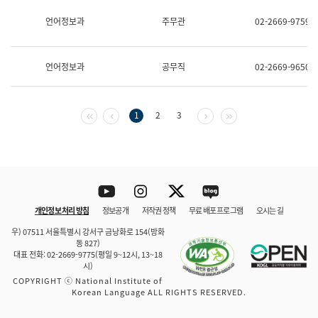
보
과
언어정보과
주무관
02-2669-9759
한
국
어
언어정보과
공무직
02-2669-9650
진
흥
과
수
첫 페이지
이전 페이지
다음 페이지
마지막 페이지
1
2
3
어
점
자
진
흥
과
Youtube
Instagram
Twitter
blog
개인정보 처리 방침
정보공개
저작권 정책
무료 배포 프로그램
오시는 길
바로 가기
문체부와 소속기관
우) 07511 서울특별시 강서구 금낭화로 154(방화
동 827)
대표 전화: 02-2669-9775(평일 9~12시, 13~18
시)
COPYRIGHT ⓒ National Institute of
Korean Language ALL RIGHTS RESERVED.