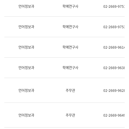
명,
교
언어정보과
학예연구사
02-2669-9751
직
육
위/
연
직
수
급,
과
언어정보과
학예연구사
02-2669-9753
전
어
화,
문
담
연
당
구
언어정보과
학예연구사
02-2669-9614
업
실
무)
어
문
연
언어정보과
학예연구사
02-2669-9638
구
과
어
문
연
언어정보과
주무관
02-2669-9628
구
과
(사
전
팀)
언어정보과
주무관
02-2669-9649
언
어
정