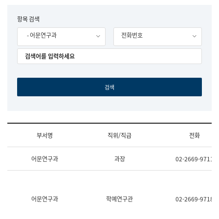
립
국
F
항목 검색
어
o
원
- 어문연구과
전화번호
r
조
m
직
도
국
어
원
원
장
기
획
연
수
부서명
직위/직급
전화
부
기
조
획
어문연구과
과장
02-2669-9711
직
운
및
영
업
과
무
공
소
공
어문연구과
학예연구관
02-2669-9718
개
언
(부
어
서
과