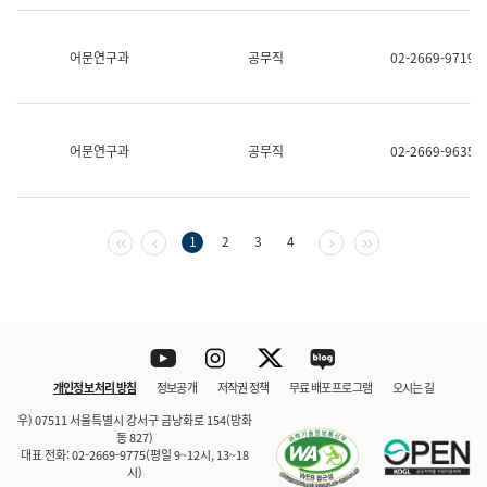
보
과
한
어문연구과
공무직
02-2669-9719
국
어
진
흥
과
어문연구과
공무직
02-2669-9635
수
어
점
자
진
첫 페이지
이전 페이지
다음 페이지
마지막 페이지
1
2
3
4
흥
과
Youtube
Instagram
Twitter
blog
개인정보 처리 방침
정보공개
저작권 정책
무료 배포 프로그램
오시는 길
바로 가기
문체부와 소속기관
우) 07511 서울특별시 강서구 금낭화로 154(방화
동 827)
대표 전화: 02-2669-9775(평일 9~12시, 13~18
시)