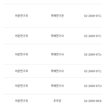
명,
교
직
육
위/
연
직
어문연구과
학예연구관
02-2669-9713
수
급,
과
전
어
화,
문
담
연
당
구
어문연구과
학예연구사
02-2669-9717
업
실
무)
어
문
연
어문연구과
학예연구사
02-2669-9714
구
과
어
문
어문연구과
학예연구사
02-2669-9712
연
구
과
(사
어문연구과
학예연구사
02-2669-9716
전
팀)
언
어
어문연구과
주무관
02-2669-9630
정