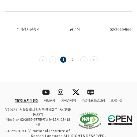
수어점자진흥과
공무직
02-2669-9661
첫 페이지
이전 페이지
다음 페이지
마지막 페이지
1
2
Youtube
Instagram
Twitter
blog
개인정보 처리 방침
정보공개
저작권 정책
무료 배포 프로그램
오시는 길
바로 가기
문체부와 소속기관
우) 07511 서울특별시 강서구 금낭화로 154(방화
동 827)
대표 전화: 02-2669-9775(평일 9~12시, 13~18
시)
COPYRIGHT ⓒ National Institute of
Korean Language ALL RIGHTS RESERVED.