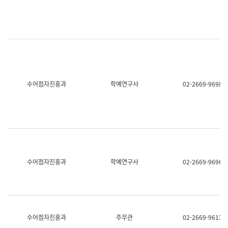
명,
교
직
육
위/
연
직
수
급,
과
전
어
화,
문
담
연
당
구
수어점자진흥과
학예연구사
02-2669-9698
업
실
무)
어
문
연
구
과
어
문
연
수어점자진흥과
학예연구사
02-2669-9696
구
과
(사
전
팀)
언
어
수어점자진흥과
주무관
02-2669-9613
정