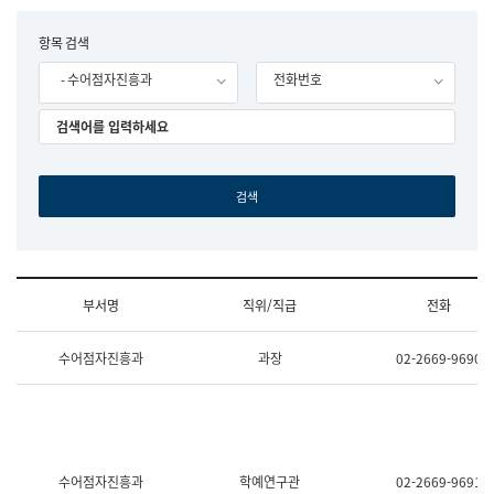
립
국
F
항목 검색
어
o
원
- 수어점자진흥과
전화번호
r
조
m
직
도
국
어
원
원
장
기
획
연
수
부서명
직위/직급
전화
부
기
조
획
수어점자진흥과
과장
02-2669-9690
직
운
및
영
업
과
무
공
소
공
개
언
(부
어
수어점자진흥과
학예연구관
02-2669-9691
서
과