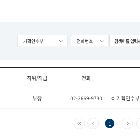
기획연수부
전화번호
직위/직급
전화
부장
02-2669-9730
ㅇ 기획연수부
첫 페이지
이전 페이지
다
1