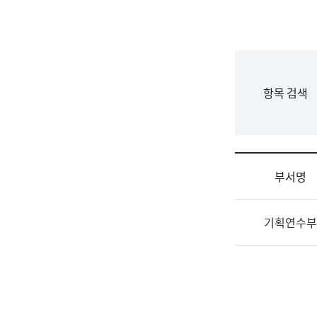
국
립
국
어
원
F
항목 검색
조
o
직
r
도
m
국
어
부서명
원
원
조
장
기획연수부
직
기
및
획
업
연
무
수
소
부
개
기