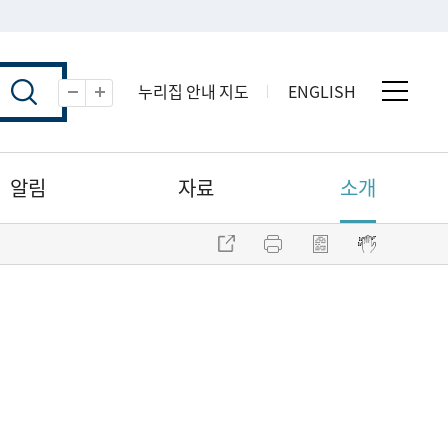
누리집 안내 지도
ENGLISH
전체 
축소
확대
알림
자료
소개
주소 복사
프린트
점자파일 내려받기
점자뷰어 보