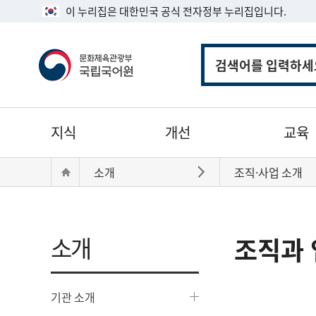
이 누리집은 대한민국 공식 전자정부 누리집입니다.
통
합
검
색
주
지식
개선
교육
메
뉴
현
Home
소개
조직·사업 소개
바로가기
재
위
치:
소개
조직과 
기관 소개