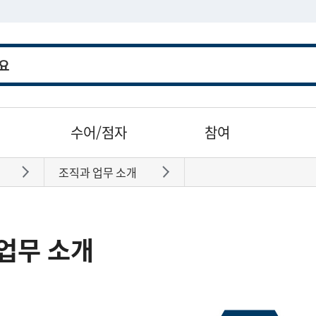
수어/점자
참여
조직과 업무 소개
바로가기
바로가기
업무 소개