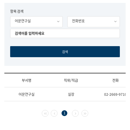
립
국
F
항목 검색
어
o
원
어문연구실
전화번호
r
조
m
직
도
국
어
원
원
장
기
획
연
수
부서명
직위/직급
전화
부
기
조
획
어문연구실
실장
02-2669-9710
직
운
및
영
업
과
무
공
첫 페이지
이전 페이지
다음 페이지
마지막 페이지
1
소
공
개
언
(부
어
서
과