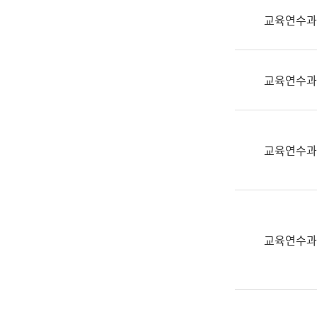
실
교육연수과
어
문
연
구
교육연수과
과
어
문
연
교육연수과
구
과
(사
전
팀)
교육연수과
언
어
정
보
과