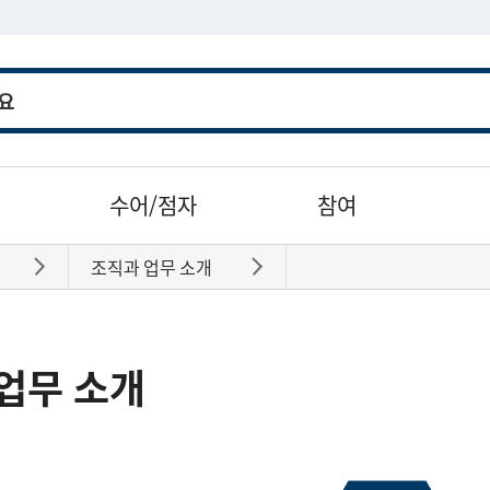
수어/점자
참여
조직과 업무 소개
바로가기
바로가기
업무 소개