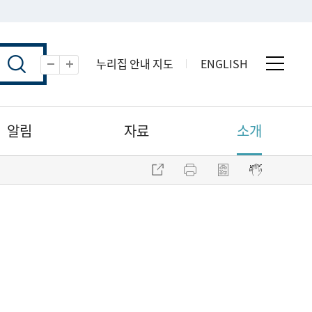
누리집 안내 지도
ENGLISH
전체 
축소
확대
알림
자료
소개
주소 복사
프린트
점자파일 내려받기
점자뷰어 보