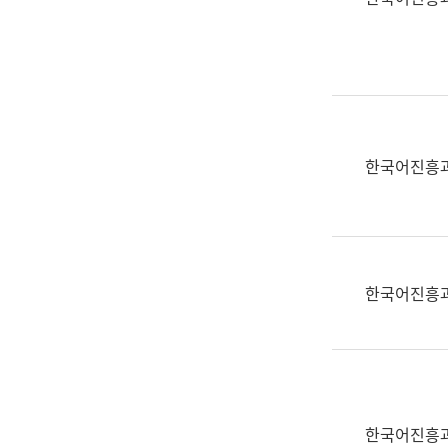
(부
획
서
운
명,
영
직
과
위/
공
직
공
급,
언
한국어진흥
전
어
화,
과
담
교
당
육
업
연
한국어진흥
무)
수
과
어
문
연
구
한국어진흥