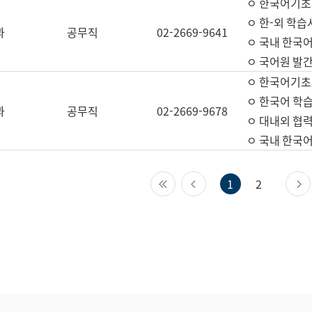
ㅇ 한국어기초
ㅇ 한-외 학습
과
공무직
02-2669-9641
ㅇ 국내 한국
ㅇ 국어원 발간
ㅇ 한국어기초
ㅇ 한국어 학
과
공무직
02-2669-9678
ㅇ 대내외 협력
ㅇ 국내 한국
첫 페이지
이전 페이지
1
2