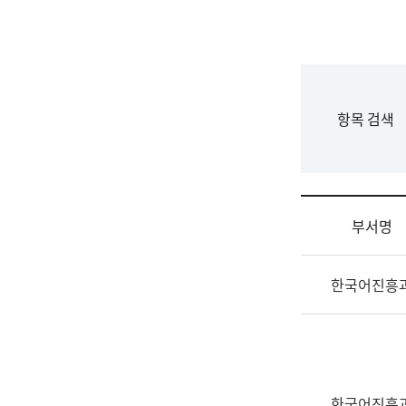
국
립
국
어
원
F
항목 검색
조
o
직
r
도
m
국
어
부서명
원
원
조
장
한국어진흥
직
기
및
획
업
연
무
수
소
부
개
기
한국어진흥