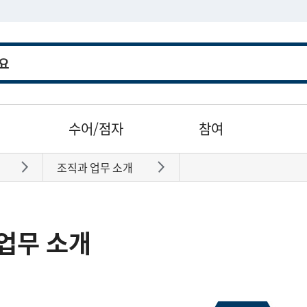
수어/점자
참여
조직과 업무 소개
바로가기
바로가기
업무 소개