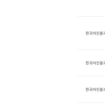
실
어
문
연
구
과
한국어진흥
어
문
연
구
과
한국어진흥
(사
전
팀)
언
어
한국어진흥
정
보
과