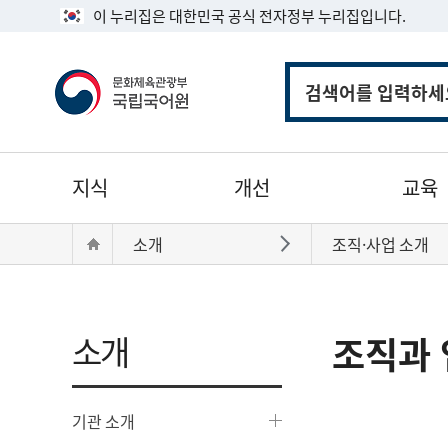
이 누리집은 대한민국 공식 전자정부 누리집입니다.
통
합
검
색
주
지식
개선
교육
메
뉴
현
Home
소개
조직·사업 소개
바로가기
재
위
치:
소개
조직과 
기관 소개