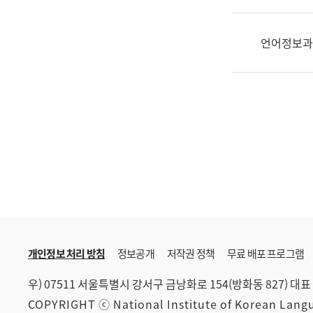
한
국
어
언어정보과
진
흥
과
수
어
점
자
진
흥
과
개인정보 처리 방침
정보공개
저작권 정책
무료 배포 프로그램
우) 07511 서울특별시 강서구 금낭화로 154(방화동 827)
대표 
COPYRIGHT ⓒ National Institute of Korean Lan