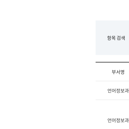
국
립
국
어
원
F
항목 검색
조
o
직
r
도
m
국
어
부서명
원
원
조
장
언어정보과
직
기
및
획
업
연
무
수
소
언어정보과
부
개
기