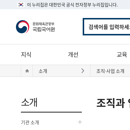
이 누리집은 대한민국 공식 전자정부 누리집입니다.
통
합
검
색
주
지식
개선
교육
메
뉴
현
Home
소개
조직·사업 소개
바로가기
재
위
치:
소개
조직과 
기관 소개