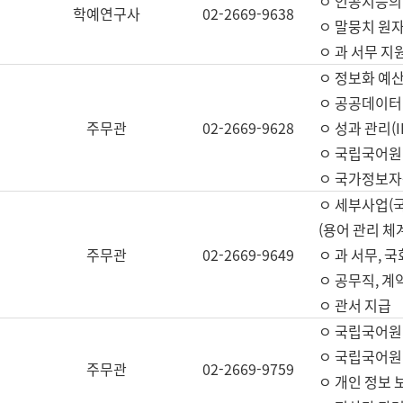
ㅇ 인공지능의
학예연구사
02-2669-9638
ㅇ 말뭉치 원자
ㅇ 과 서무 지
ㅇ 정보화 예산
ㅇ 공공데이터 
주무관
02-2669-9628
ㅇ 성과 관리(
ㅇ 국립국어원
ㅇ 국가정보자
ㅇ 세부사업(
(용어 관리 체
주무관
02-2669-9649
ㅇ 과 서무, 
ㅇ 공무직, 계
ㅇ 관서 지급
ㅇ 국립국어원
ㅇ 국립국어원
주무관
02-2669-9759
ㅇ 개인 정보 