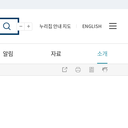
누리집 안내 지도
ENGLISH
전체 
축소
확대
알림
자료
소개
주소 복사
프린트
점자파일 내려받기
점자뷰어 보