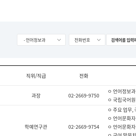
- 언어정보과
전화번호
직위/직급
전화
ㅇ 언어정보과
과장
02-2669-9750
ㅇ 국립국어원
ㅇ 주요 업무,
ㅇ 언어문화자
학예연구관
02-2669-9754
ㅇ 언어문화자
ㅇ 국어 말뭉치