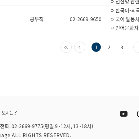
ㅇ 전산망 관련
ㅇ 한국어-외
공무직
02-2669-9650
ㅇ 국어 말뭉치
ㅇ 언어문화자원
첫 페이지
이전 페이지
1
2
3
Yout
오시는 길
전화: 02-2669-9775(평일 9~12시, 13~18시)
guage ALL RIGHTS RESERVED.