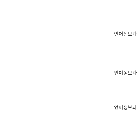
(부
획
서
운
명,
영
직
과
위/
언어정보과
공
직
공
급,
언
전
어
화,
과
담
교
언어정보과
당
육
업
연
무)
수
과
언어정보과
어
문
연
구