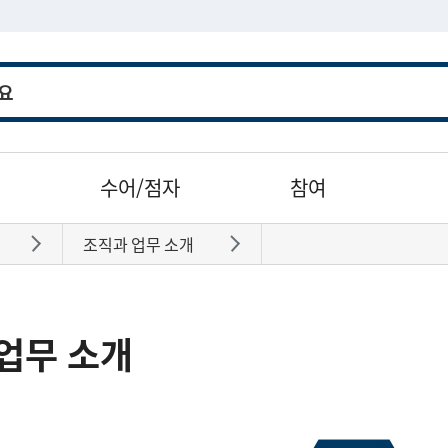
수어/점자
참여
조직과 업무 소개
바로가기
바로가기
업무 소개