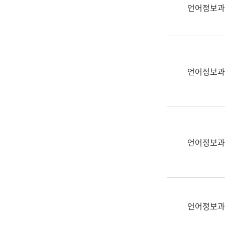
실
언어정보과
어
문
연
구
과
언어정보과
어
문
연
구
과
(사
언어정보과
전
팀)
언
어
정
언어정보과
보
과