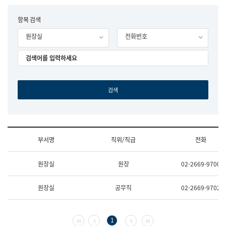
립
국
F
항목 검색
어
o
원
원장실
전화번호
r
조
m
직
도
국
어
원
원
장
기
획
연
수
부서명
직위/직급
전화
부
기
조
획
원장실
원장
02-2669-9700
직
운
및
영
업
과
원장실
공무직
02-2669-9702
무
공
소
공
개
언
(부
어
첫 페이지
이전 페이지
다음 페이지
마지막 페이지
1
서
과