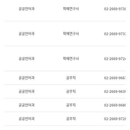
명,
교
공공언어과
학예연구사
02-2669-9738
직
육
위/
연
직
수
급,
과
전
어
공공언어과
학예연구사
02-2669-9733
화,
문
담
연
당
구
업
실
무)
어
공공언어과
학예연구사
02-2669-9724
문
연
구
과
공공언어과
공무직
02-2669-9667
어
문
연
공공언어과
공무직
02-2669-9639
구
과
(사
공공언어과
공무직
02-2669-9680
전
팀)
언
공공언어과
공무직
02-2669-9728
어
정