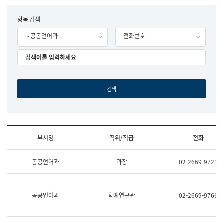
립
국
F
항목 검색
어
o
원
- 공공언어과
전화번호
r
조
m
직
도
국
어
원
원
장
기
획
연
수
부서명
직위/직급
전화
부
기
조
획
공공언어과
과장
02-2669-9721
직
운
및
영
업
과
무
공
공공언어과
학예연구관
02-2669-9766
소
공
개
언
(부
어
서
과